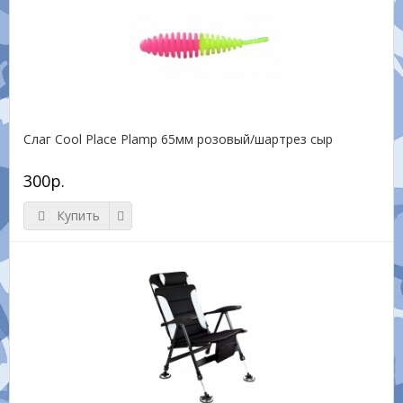
Слаг Cool Place Plamp 65мм розовый/шартрез сыр
300р.
Купить