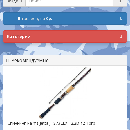
Везде
0
товаров,
на
0р.
Категории
Рекомендуемые
Спиннинг Palms Jetta JTS732LXF 2.2м т2-10гр