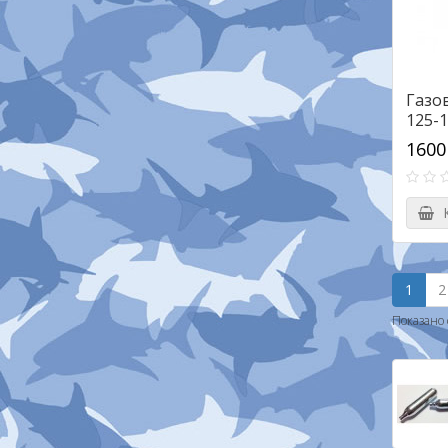
Газо
125-
1600
К
1
2
Показано с