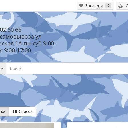
Закладки
С
0
02 50 66
 самовывоза ул
ская 1А пн-суб 9:00-
с 9:00-17:00
тка
Список