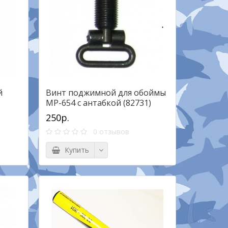
й
Винт поджимной для обоймы
МР-654 с антабкой (82731)
250р.
0 отзывов
Купить