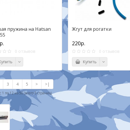
вая пружина на Hatsan
Жгут для рогатки
155
р.
220р.
0 отзывов
0 отзывов
упить
Купить
3
4
5
>
>|
 1 по 12 из 50 (всего 5 страниц)