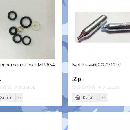
ал ремкомплект МР-654
Баллончик СО-2/12гр
.
55р.
0 отзывов
0 отзывов
упить
Купить