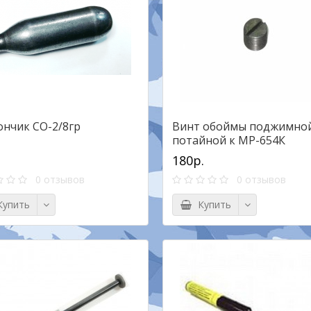
ончик СО-2/8гр
Винт обоймы поджимно
потайной к МР-654К
180р.
0 отзывов
0 отзывов
упить
Купить