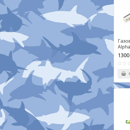
Газо
Alph
1300
К