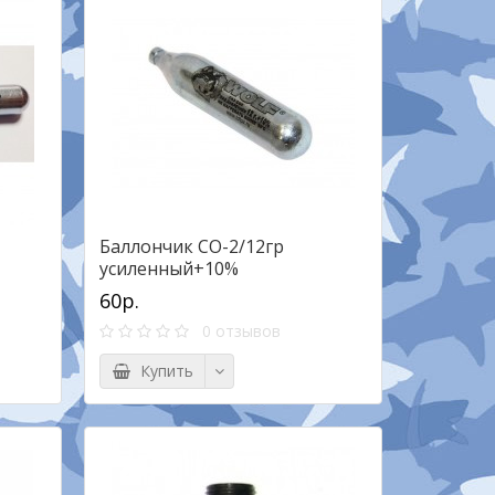
Баллончик СО-2/12гр
усиленный+10%
60р.
0 отзывов
Купить