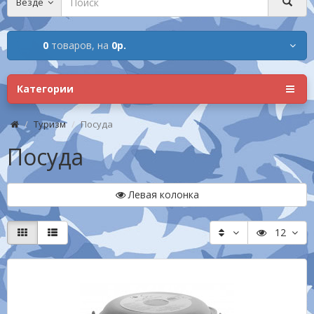
Везде
0
товаров,
на
0р.
Категории
Туризм
Посуда
Посуда
Левая колонка
12