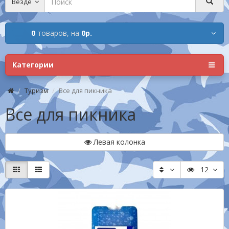
Везде
0
товаров,
на
0р.
Категории
Туризм
Все для пикника
Все для пикника
Левая колонка
12