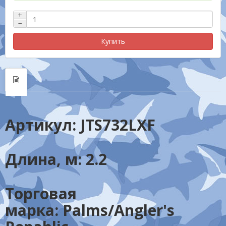
+
−
Купить
Артикул:
JTS732LXF
Длина, м:
2.2
Торговая
марка:
Palms/Angler's